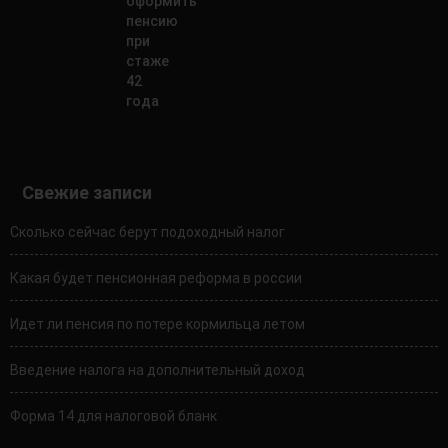
оформить
пенсию
при
стаже
42
года
Свежие записи
Сколько сейчас берут подоходный налог
Какая будет пенсионная реформа в россии
Идет ли пенсия по потере кормильца летом
Введение налога на дополнительный доход
Форма 14 для налоговой бланк