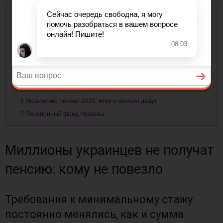
Содержание
1
Миллионы украинцев не получат пенсию: кому не повезло
2
Сравнение размеров пенсии в России и на Украине
3
Пенсия в Украине: в каких случаях выгодно менять вид выплат
4
Охота на стариков. У украинцев массово отбирают пенсии
5
Как украинцу в 2020 году оформить пенсию в России
6
Украинские пенсии-2020: кому и сколько дадут
7
Пенсионный фонд Украины
Миллионы украинцев не получат
пенсию: кому не повезло
Требования к минимальному стажу
постоянно менялись, как и сумма