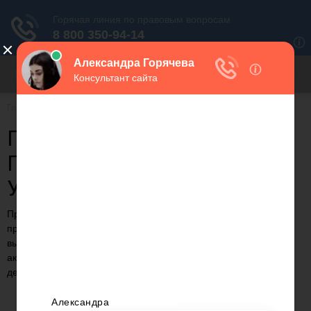
Для любых предложений по
сайту: migrant-plus@cp9.ru
Главная
Налоги
ПЕНСИЯ В РОССИИ
ПРЕДПРИНИМАТЕЛЬ В
УКРАИНЕ
Предлагаем статью на тему: "Пенсия в россии
предприниматель в украине" с понятными комментариями и
выводами. С случае возникновения вопросов и для
актуализации данных на 2023 год вы можете обратиться к
дежурному консультанту.