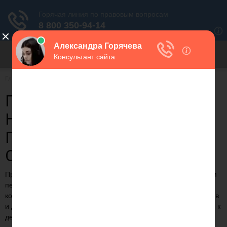
Для любых предложений по
сайту: migrant-plus@cp9.ru
Главная
Бизнес
ПОЛОЖЕНИЕ О
НЕГОСУДАРСТВЕННОМ
ПЕНСИОННОМ
ОБЕСПЕЧЕНИИ ГАЗПРОМА
Предлагаем статью на тему: "Положение о негосударственном
пенсионном обеспечении газпрома" с понятными
комментариями и выводами. С случае возникновения вопросов
и для актуализации данных на 2023 год вы можете обратиться к
дежурному консультанту.