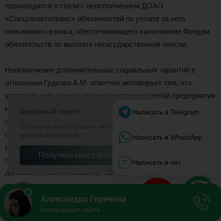
производится в связи с неисполнением ДОАО
«Спецгазавтотранс» обязанностей по уплате за него
пенсионного взноса, обеспечивающего выполнение Фондом
обязательств по выплате негосударственной пенсии.
Неисполнение дополнительных социальных гарантий в
отношении Гудкова А.М. ответчик мотивирует тем, что
уплата за него взноса не предусмотрена сметой предприятия
на текущий финансовый год. Однако, это обстоятельство не
освобождает предприятие от исполнения ранее принятых на
себя обязательств, поскольку в установленном порядке
изменения в локальные нормативные акты,
предусматривающие право уволенных работников на
дополнительное пенсионное обеспечение, не вносились.
Несостоятельна ссылка ответчика и на отсутствие сроков
для перечисления взноса в НПФ. По смыслу локальных