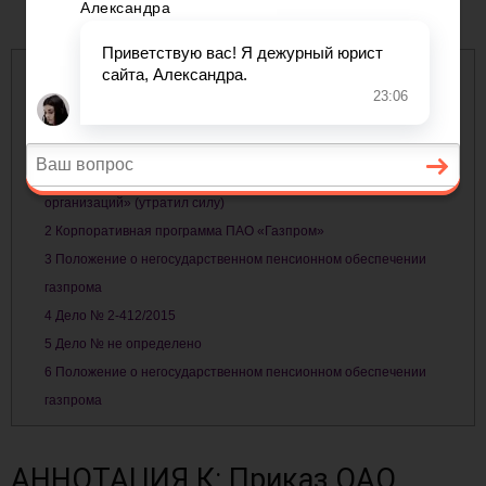
Содержание
1
АННОТАЦИЯ К: Приказ ОАО «Газпром» от 15 июня 2004 г. N 37
«Об утверждении Положения о негосударственном пенсионном
обеспечении работников ОАО «Газпром», его дочерних обществ и
организаций» (утратил силу)
2
Корпоративная программа ПАО «Газпром»
3
Положение о негосударственном пенсионном обеспечении
газпрома
4
Дело № 2-412/2015
5
Дело № не определено
6
Положение о негосударственном пенсионном обеспечении
газпрома
АННОТАЦИЯ К: Приказ ОАО