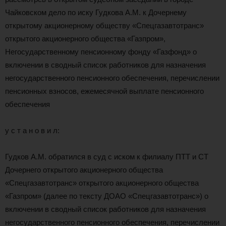
Чайковском дело по иску Гудкова А.М. к Дочернему
открытому акционерному обществу «Спецгазавтотранс»
открытого акционерного общества «Газпром»,
Негосударственному пенсионному фонду «Газфонд» о
включении в сводный список работников для назначения
негосударственного пенсионного обеспечения, перечислении
пенсионных взносов, ежемесячной выплате пенсионного
обеспечения
у с т а н о в и л:
Гудков А.М. обратился в суд с иском к филиалу ПТТ и СТ
Дочернего открытого акционерного общества
«Спецгазавтотранс» открытого акционерного общества
«Газпром» (далее по тексту ДОАО «Спецгазавтотранс») о
включении в сводный список работников для назначения
негосударственного пенсионного обеспечения, перечислении