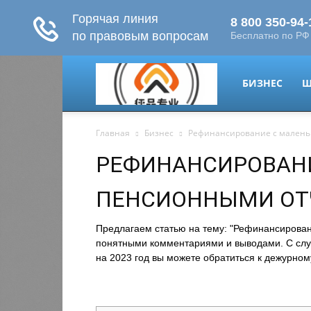
migrant-
БИЗНЕС
Ш
Главная
Бизнес
Рефинансирование с мален
plus.ru
РЕФИНАНСИРОВАН
ПЕНСИОННЫМИ О
Предлагаем статью на тему: "Рефинансирова
понятными комментариями и выводами. С случ
на 2023 год вы можете обратиться к дежурному