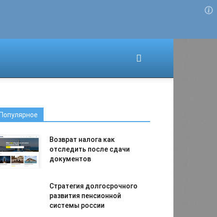
Для любых предложений по
сайту: migrant-plus@cp9.ru
Популярное
Возврат налога как
отследить после сдачи
документов
Стратегия долгосрочного
развития пенсионной
системы россии