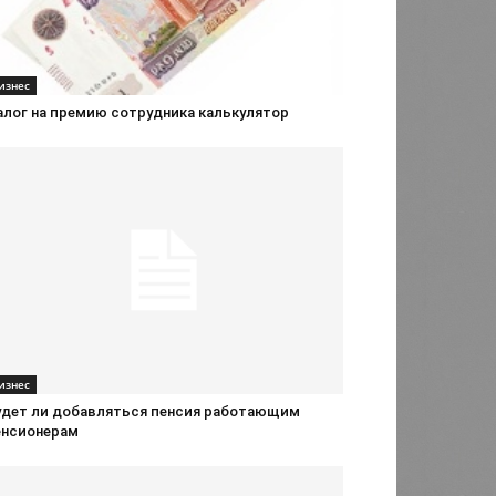
изнес
алог на премию сотрудника калькулятор
изнес
удет ли добавляться пенсия работающим
енсионерам