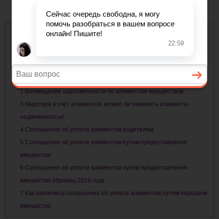
Содержание
1
Соглашение об уплате алиментов (путем передачи имущества)
между совершеннолетним трудоспособным внуком и
нетрудоспособным(ой) дедушкой (и/или бабушкой)
2
Возмещение задолженности по алиментам имуществом
3
Квартира в счет алиментов: можно ли заменить алименты
недвижимостью
4
Соглашение об уплате алиментов родителям
5
Соглашение об уплате алиментов путем предоставления
имущества
6
Соглашение об уплате алиментов путем предоставления
имущества образец 2019 года
7
Как заключить соглашение об уплате алиментов путем передачи
имущества