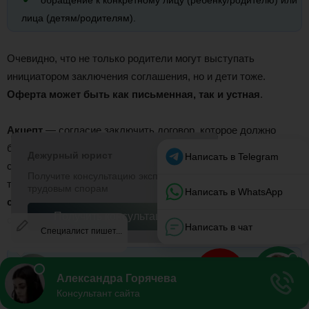
обращение к конкретному лицу (ребенку/родителю) или
лица (детям/родителям).
Очевидно, что не только родители могут выступать
инициатором заключения соглашения, но и дети тоже.
Оферта может быть как письменная, так и устная
.
Акцепт
— согласие заключить договор, которое должно
быть полное и безоговорочное. Если же сторона выражает
свое согласие, но желает изменить предложенные условия,
то это уже не является согласием (акцептом) —
это принято
считать отказом от заключения соглашения
. В
сложившийся ситуации есть два выхода:
подача новой оферты любой из сторон уже с
измененными условиями, содержащимися в соглашении;
отказ от заключения соглашения и обращение за