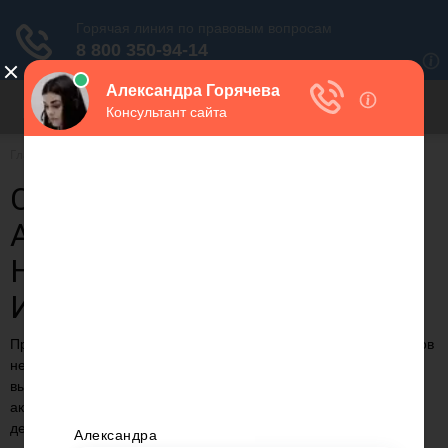
Для любых предложений по
сайту: migrant-plus@cp9.ru
Главная
Субсидии
СОГЛАШЕНИЕ ОБ УПЛАТЕ
АЛИМЕНТОВ
НЕДВИЖИМЫМ
ИМУЩЕСТВОМ
Предлагаем статью на тему: "Соглашение об уплате алиментов
недвижимым имуществом" с понятными комментариями и
выводами. С случае возникновения вопросов и для
актуализации данных на 2023 год вы можете обратиться к
дежурному консультанту.