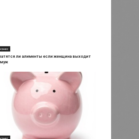
изнес
латятся ли алименты если женщина выходит
амуж
изнес