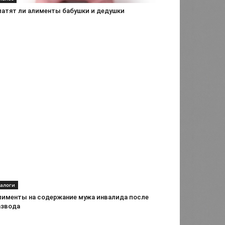
латят ли алименты бабушки и дедушки
алоги
лименты на содержание мужа инвалида после
азвода