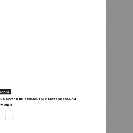
алоги
зимаются ли алименты с материальной
омощи