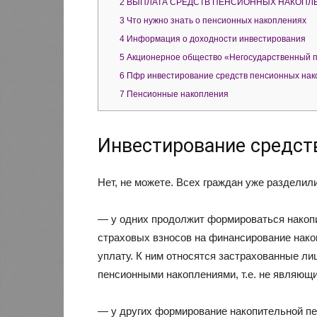
2
ВЫПЛАТА СРЕДСТВ ПЕНСИОННЫХ НАКОПЛ
3
Что нужно знать о пенсионных накоплениях
4
Информация о доходности инвестирования
5
Акционерное общество «Негосударственный 
6
Пфр инвестирование средств пенсионных нак
7
Пенсионные накопления
Инвестирование средст
Нет, не можете. Всех граждан уже разделили
— у одних продолжит формироваться накопи
страховых взносов на финансирование нако
уплату. К ним относятся застрахованные ли
пенсионными накоплениями, т.е. не являющ
— у других формирование накопительной пе