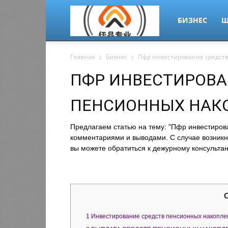
migrant-
БИЗНЕС
Ш
Главная
Бизнес
Пфр инвестирование средст
plus.ru
ПФР ИНВЕСТИРОВА
ПЕНСИОННЫХ НАК
Предлагаем статью на тему: "Пфр инвестиров
комментариями и выводами. С случае возникн
вы можете обратиться к дежурному консультан
1
Инвестирование средств пенсионных накопле