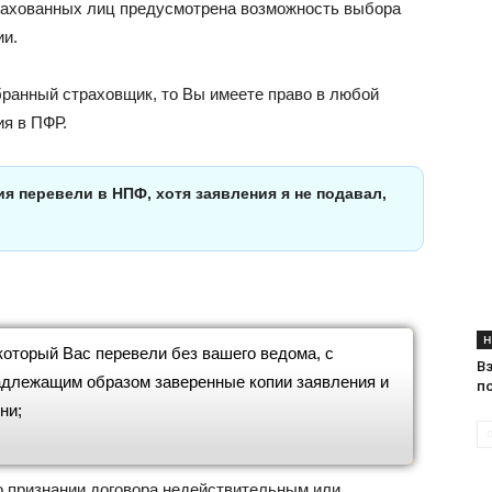
ахованных лиц предусмотрена возможность выбора
ии.
бранный страховщик, то Вы имеете право в любой
ия в ПФР.
ия перевели в НПФ, хотя заявления я не подавал,
Н
который Вас перевели без вашего ведома, с
В
адлежащим образом заверенные копии заявления и
п
ни;
о признании договора недействительным или