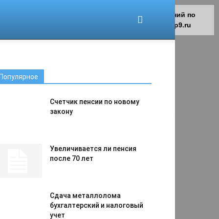
Для любых предложений по
сайту: migrant-plus@cp9.ru
Популярное
Счетчик пенсии по новому
закону
Увеличивается ли пенсия
после 70 лет
Сдача металлолома
бухгалтерский и налоговый
учет