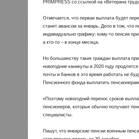
PRIMPRESS со ссылкой на «Ветерана труда
Отмечается, что первая выплата будет переч
станет авансом за январь. Дело в том, что
индивидуально графику: кому-то пенсия прих
а кто-то – в конце месяца.
Но большинству таких граждан выплата при
новогодние каникулы в 2020 году продлятс
почты и банков в это время работать не буд
Пенсионного фонда выплатить пенсионерам 
«Поэтому новогодний перенос сроков выпла
пенсионеров, которые обычно получают пенс
специалисты.
Пишут, что январские пенсии военным пенси
этот процесс вплоть до 30 декабря.