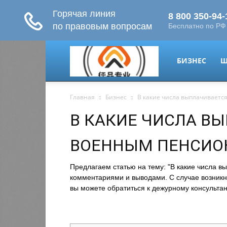
migrant-
БИЗНЕС
Ш
Главная
Бизнес
В какие числа выплачиваетс
plus.ru
В КАКИЕ ЧИСЛА В
ВОЕННЫМ ПЕНСИО
Предлагаем статью на тему: "В какие числа 
комментариями и выводами. С случае возникн
вы можете обратиться к дежурному консультан