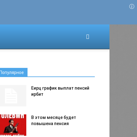
Для любых предложений по
сайту: migrant-plus@cp9.ru
Популярное
Еирц график выплат пенсий
ирбит
В этом месяце будет
повышена пенсия