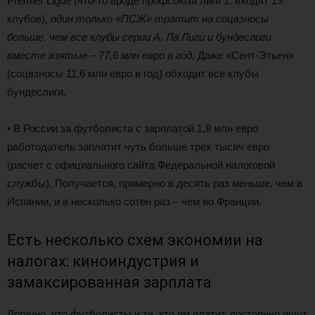
Premier Ligue (что-то вроде профсоюза лиги 1, входят 19
клубов),
один только «ПСЖ» тратит на соцвзносы
больше, чем все клубы серии А, Ла Лиги и бундеслиги
вместе взятые – 77,6 млн евро в год
. Даже «Сент-Этьен»
(соцвзносы 11,6 млн евро в год) обходит все клубы
бундеслиги.
• В России за футболиста с зарплатой 1,8 млн евро
работодатель заплатит чуть больше трех тысяч евро
(расчет с официального сайта Федеральной налоговой
службы). Получается, примерно в десять раз меньше, чем в
Испании, и в несколько сотен раз – чем во Франции.
Есть несколько схем экономии на
налогах: киноиндустрия и
замаксированная зарплата
Логично, что футболисты и те, кто им платит, постоянно ищут