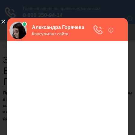
Для любых предложений по
сайту: migrant-plus@cp9.ru
Главная
Бизнес
ЗАРПЛАТЫ ФУТБОЛИСТОВ
БАРСЕЛОНЫ В МЕСЯЦ
ПОСЛЕ НАЛОГОВ
Предлагаем статью на тему: "Зарплаты футболистов барселоны
в месяц после налогов" с понятными комментариями и
выводами. С случае возникновения вопросов и для
актуализации данных на 2023 год вы можете обратиться к
дежурному консультанту.