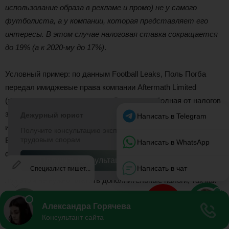
использование образа в рекламе и промо) не у самого
футболиста, а у компании, которая представляет его
интересы. В этом случае налоговая ставка сокращается
до 19% (а к 2020-му до 17%)
.
Условный пример: по данным Football Leaks, Поль Погба
передал имиджевые права компании Aftermath Limited
(зарегистрирована на острове Джерси, свободная от налогов
зона), которая в свою очередь продает право на
использование образа игрока «Ман Юнайтед» и спонсорам.
Если бы клуб платил игроку напрямую, то с каждых 100
фунтов гонорара обе стороны теряли бы 40. Действуя через
третью компанию, они теряют только 19 фунтов. Футболисту
при этом не нужно платить дополнительные налоги, так как
такие компании регистрируются в зонах с нулевой ставкой.
Итог: значительную часть денег топ-футболисты получают