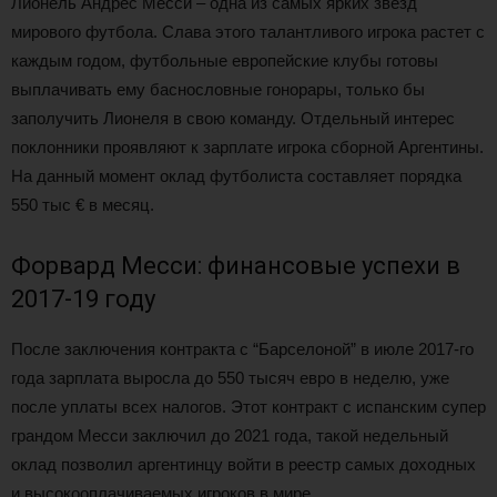
Лионель Андрес Месси – одна из самых ярких звезд
мирового футбола. Слава этого талантливого игрока растет с
каждым годом, футбольные европейские клубы готовы
выплачивать ему баснословные гонорары, только бы
заполучить Лионеля в свою команду. Отдельный интерес
поклонники проявляют к зарплате игрока сборной Аргентины.
На данный момент оклад футболиста составляет порядка
550 тыс € в месяц.
Форвард Месси: финансовые успехи в
2017-19 году
После заключения контракта с “Барселоной” в июле 2017-го
года зарплата выросла до 550 тысяч евро в неделю, уже
после уплаты всех налогов. Этот контракт с испанским супер
грандом Месси заключил до 2021 года, такой недельный
оклад позволил аргентинцу войти в реестр самых доходных
и высокооплачиваемых игроков в мире.