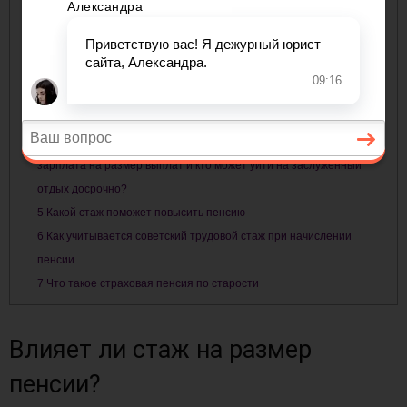
Содержание
1
Влияет ли стаж на размер пенсии?
2
Какой минимальный трудовой стаж для начисления пенсии в
России
3
Как формируется и рассчитывается будущая пенсия
4
Особенности начисления пенсии от стажа работы, как влияет
зарплата на размер выплат и кто может уйти на заслуженный
отдых досрочно?
5
Какой стаж поможет повысить пенсию
6
Как учитывается советский трудовой стаж при начислении
пенсии
7
Что такое страховая пенсия по старости
Влияет ли стаж на размер
пенсии?