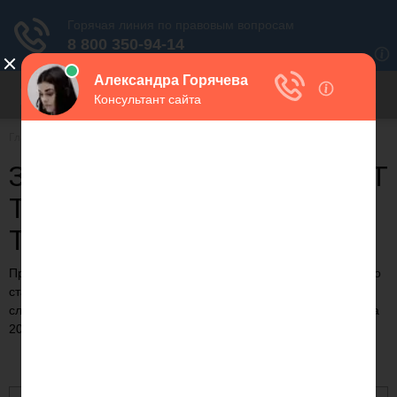
Для любых предложений по
сайту: migrant-plus@cp9.ru
Главная
Субсидии
ЗАВИСИМОСТЬ ПЕНСИИ ОТ
ТРУДОВОГО СТАЖА
ТАБЛИЦА
Предлагаем статью на тему: "Зависимость пенсии от трудового
стажа таблица" с понятными комментариями и выводами. С
случае возникновения вопросов и для актуализации данных на
2023 год вы можете обратиться к дежурному консультанту.