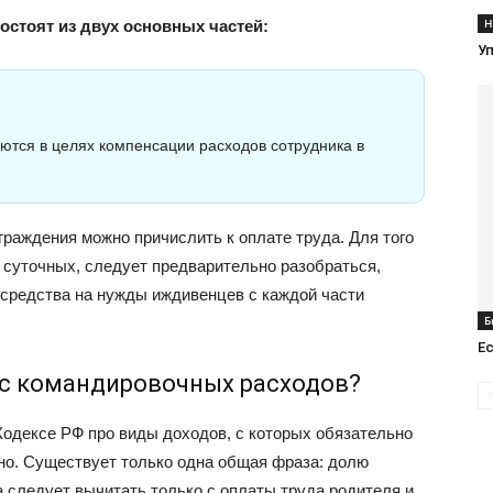
Н
стоят из двух основных частей:
Уп
ются в целях компенсации расходов сотрудника в
раждения можно причислить к оплате труда. Для того
 суточных, следует предварительно разобраться,
средства на нужды иждивенцев с каждой части
Б
Е
с командировочных расходов?
Кодексе РФ про виды доходов, с которых обязательно
но. Существует только одна общая фраза: долю
 следует вычитать только с оплаты труда родителя и