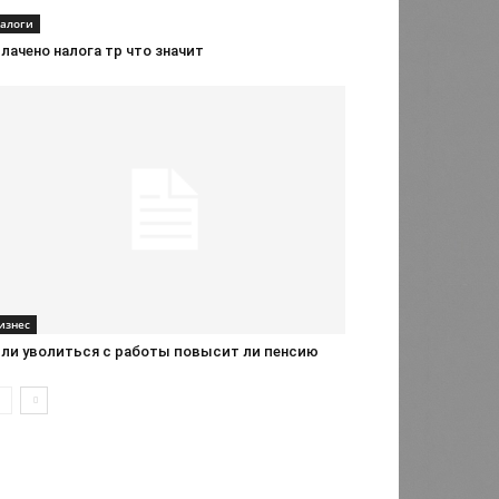
алоги
лачено налога тр что значит
изнес
сли уволиться с работы повысит ли пенсию