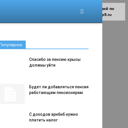
Для любых предложений по
сайту: migrant-plus@cp9.ru
Популярное
Спасибо за пенсию крысы
должны уйти
Будет ли добавляться пенсия
работающим пенсионерам
С доходов арнбнб нужно
платить налог