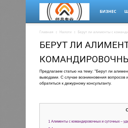
migrant-
БИЗНЕС
Ш
Главная
Налоги
Берут ли алименты с коман
plus.ru
БЕРУТ ЛИ АЛИМЕН
КОМАНДИРОВОЧН
Предлагаем статью на тему: "Берут ли алиме
выводами. С случае возникновения вопросов и
обратиться к дежурному консультанту.
1
Алименты с командировочных и суточных – уд