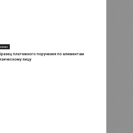
изнес
бразец платежного поручения по алиментам
изическому лицу