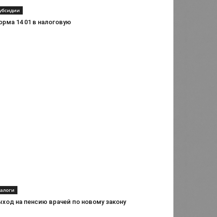
убсидии
рма 14 01 в налоговую
алоги
ыход на пенсию врачей по новому закону