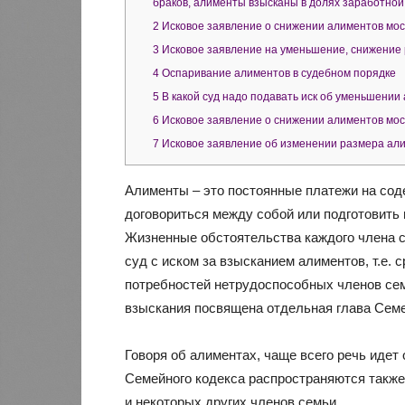
браков, алименты взысканы в долях заработной
2
Исковое заявление о снижении алиментов мос
3
Исковое заявление на уменьшение, снижение
4
Оспаривание алиментов в судебном порядке
5
В какой суд надо подавать иск об уменьшении
6
Исковое заявление о снижении алиментов мос
7
Исковое заявление об изменении размера ал
Алименты – это постоянные платежи на сод
договориться между собой или подготовить 
Жизненные обстоятельства каждого члена с
суд с иском за взысканием алиментов, т.е. 
потребностей нетрудоспособных членов сем
взыскания посвящена отдельная глава Семе
Говоря об алиментах, чаще всего речь идет
Семейного кодекса распространяются также
и некоторых других членов семьи.