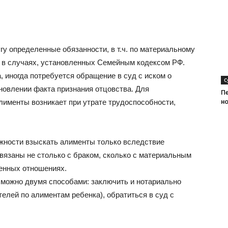
гу определенные обязанности, в т.ч. по материальному
 в случаях, установленных Семейным кодексом РФ.
, иногда потребуется обращение в суд с иском о
С
новлении факта признания отцовства. Для
П
лименты возникает при утрате трудоспособности,
н
жности взыскать алименты только вследствие
вязаны не столько с браком, сколько с материальным
енных отношениях.
 можно двумя способами: заключить и нотариально
елей по алиментам ребенка), обратиться в суд с