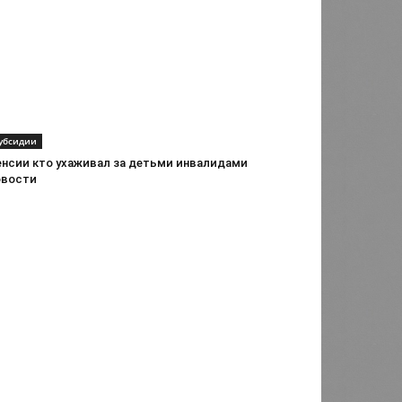
убсидии
енсии кто ухаживал за детьми инвалидами
овости