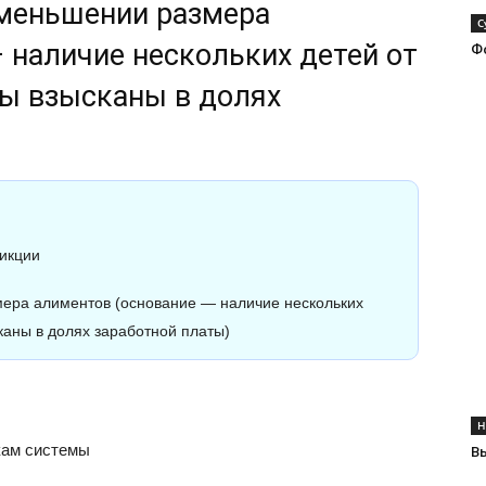
уменьшении размера
С
 наличие нескольких детей от
Фо
ты взысканы в долях
икции
мера алиментов (основание — наличие нескольких
каны в долях заработной платы)
Н
кам системы
В