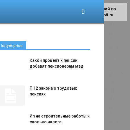
Для любых предложений по
сайту: migrant-plus@cp9.ru
Популярное
Какой процент к пенсии
добавят пенсионерам мвд
П 12 закона о трудовых
пенсиях
Ип на строительные работы и
сколько налога