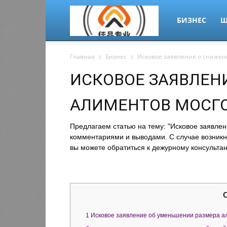
migrant-
БИЗНЕС
Ш
Главная
Бизнес
Исковое заявление о снижен
plus.ru
ИСКОВОЕ ЗАЯВЛЕН
АЛИМЕНТОВ МОСГ
Предлагаем статью на тему: "Исковое заявле
комментариями и выводами. С случае возникн
вы можете обратиться к дежурному консультан
1
Исковое заявление об уменьшении размера ал