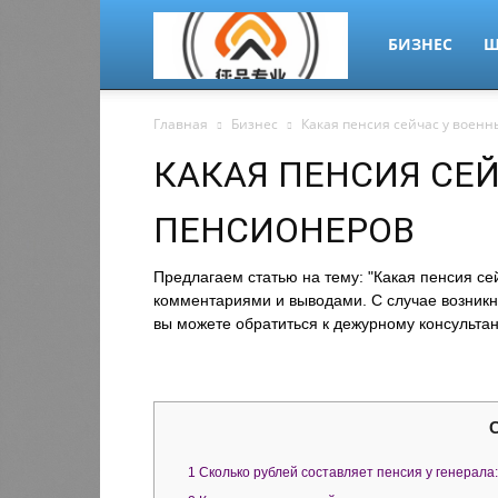
migrant-
БИЗНЕС
Ш
Главная
Бизнес
Какая пенсия сейчас у воен
plus.ru
КАКАЯ ПЕНСИЯ СЕ
ПЕНСИОНЕРОВ
Предлагаем статью на тему: "Какая пенсия се
комментариями и выводами. С случае возникн
вы можете обратиться к дежурному консультан
1
Сколько рублей составляет пенсия у генерала