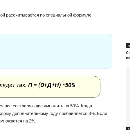
орой рассчитывается по специальной формуле,
Н
С
п
лядит так:
П = (О+Д+Н) *50%
я все составляющие умножить на 50%. Когда
аждому дополнительному году прибавляется 3%. Если
умножается на 2%.
Б