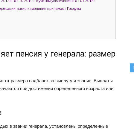
18 г.- 01.10.2019 г. с учетом увеличения с 01.01.2018 г.
дексации, какие изменения принимает Госдума
яет пенсия у генерала: размер
сит от размера надбавок за выслугу и звание. Выплаты
ачаются при достижении определенного возраста или
а
дых в звании генерала, установлены определенные