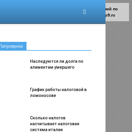
Для любых предложений по
сайту: migrant-plus@cp9.ru
Популярное
Наследуются ли долги по
алиментам умершего
График работы налоговой в
ломоносове
Сколько налогов
насчитывает налоговая
система италии