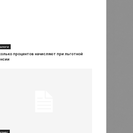
алоги
колько процентов начисляют при льготной
енсии
изнес