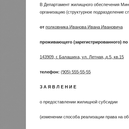
В Департамент жилищного обеспечения Ми
организацию (структурное подразделение с
от
полковника Иванова Ивана Ивановича
проживающего (зарегистрированного) по
143909, г. Балашиха, ул. Летная, д.5, кв.15
телефон:
(905) 555-55-55
З А Я В Л Е Н И Е
о предоставлении жилищной субсидии
(изменении способа реализации права на о