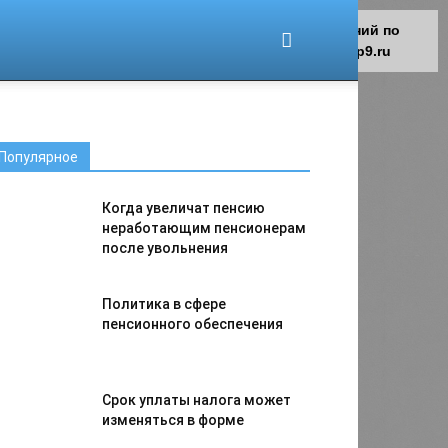
Для любых предложений по
сайту: migrant-plus@cp9.ru
Популярное
Когда увеличат пенсию
неработающим пенсионерам
после увольнения
Политика в сфере
пенсионного обеспечения
Срок уплаты налога может
изменяться в форме