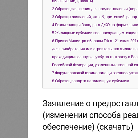
обеспечение) (скачать)
2
Образец заявления для предоставления (пере
3
Образцы заявлений, жалоб, претензий, рапорт
4
Рекомендации Западного ДЖО по форме заявле
5
Жилищные субсидии военнослужащим: социал
6
Приказ Министра обороны РФ от 21 июля 2014
для приобретения или строительства жилого 
проходящим военную службу по контракту в Во
Российской Федерации, уволенным с военной с
7
Форум правовой взаимопомощи военнослужа
8
Образец рапорта на жилищную субсидию
Заявление о предостав
(изменении способа ре
обеспечение) (скачать)