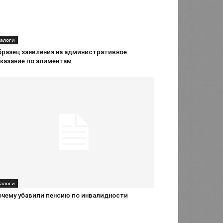
алоги
бразец заявления на административное
аказание по алиментам
алоги
очему убавили пенсию по инвалидности