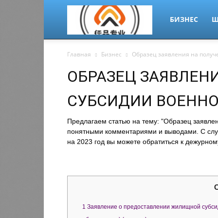
migrant-
БИЗНЕС
Ш
Главная
Бизнес
Образец заявления на полу
plus.ru
ОБРАЗЕЦ ЗАЯВЛЕН
СУБСИДИИ ВОЕНН
Предлагаем статью на тему: "Образец заявле
понятными комментариями и выводами. С случ
на 2023 год вы можете обратиться к дежурному
1
Заявление о предоставлении жилищной субси