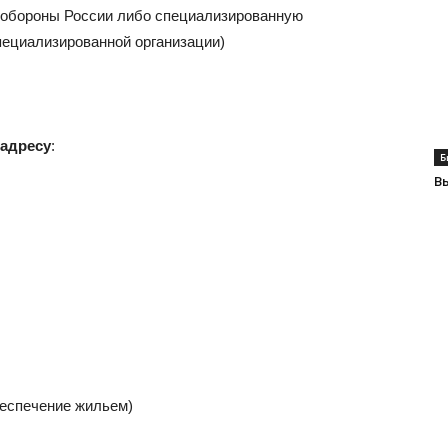
нобороны России либо специализированную
пециализированной организации)
 адресу
:
Б
Вы
беспечение жильем)