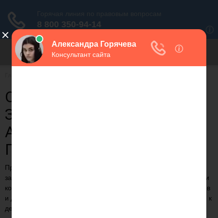
Для любых предложений по
сайту: migrant-plus@cp9.ru
Главная
Бизнес
ОБЖАЛОВАНИЕ РАСЧЕТА
ЗАДОЛЖЕННОСТИ ПО
АЛИМЕНТАМ СУДЕБНАЯ
ПРАКТИКА
Предлагаем статью на тему: "Обжалование расчета
задолженности по алиментам судебная практика" с понятными
комментариями и выводами. С случае возникновения вопросов
и для актуализации данных на 2023 год вы можете обратиться к
дежурному консультанту.