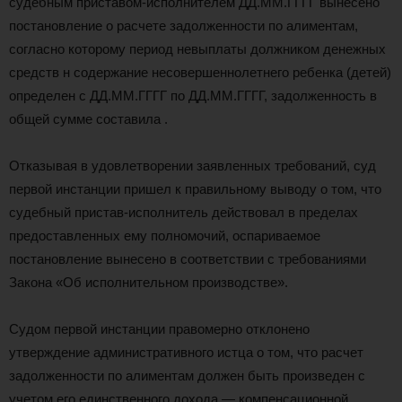
судебным приставом-исполнителем ДД.ММ.ГГГГ вынесено
постановление о расчете задолженности по алиментам,
согласно которому период невыплаты должником денежных
средств н содержание несовершеннолетнего ребенка (детей)
определен с ДД.ММ.ГГГГ по ДД.ММ.ГГГГ, задолженность в
общей сумме составила .
Отказывая в удовлетворении заявленных требований, суд
первой инстанции пришел к правильному выводу о том, что
судебный пристав-исполнитель действовал в пределах
предоставленных ему полномочий, оспариваемое
постановление вынесено в соответствии с требованиями
Закона «Об исполнительном производстве».
Судом первой инстанции правомерно отклонено
утверждение административного истца о том, что расчет
задолженности по алиментам должен быть произведен с
учетом его единственного дохода — компенсационной