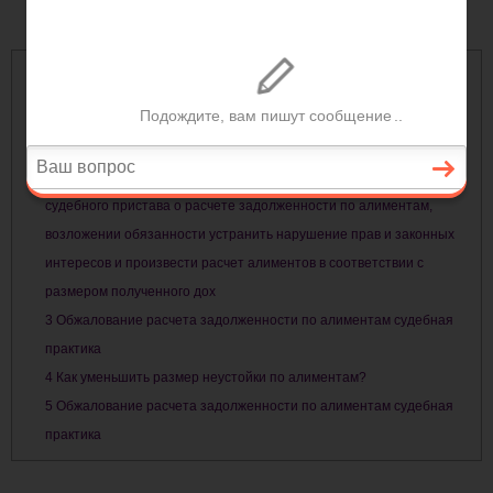
Содержание
1
Выигранно дело об оспаривании постановления о расчете
задолженности по алиментам
2
Дело N33а-9352/2017. О признании незаконным постановления
судебного пристава о расчете задолженности по алиментам,
возложении обязанности устранить нарушение прав и законных
интересов и произвести расчет алиментов в соответствии с
размером полученного дох
3
Обжалование расчета задолженности по алиментам судебная
практика
4
Как уменьшить размер неустойки по алиментам?
5
Обжалование расчета задолженности по алиментам судебная
практика