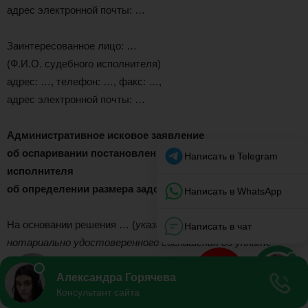
адрес электронной почты: …
Заинтересованное лицо: …
(Ф.И.О. судебного исполнителя)
адрес: …, телефон: …, факс: …,
адрес электронной почты: …
Административное исковое заявление
об оспаривании постановления судебного пристава-
исполнителя
об определении размера задолженности по алиментам
На основании решения … (
указать наименование
) суда (или:
нотариально удостоверенного соглашения об уплате
алиментов
) от «__»_______ ___ года N __ … (
Ф.И.О.
плательщика алиментов
) должен уплачивать … (
Ф.И.О.
получателя алиментов
) алименты в размере … рублей