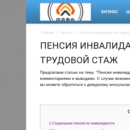
migrant-
БИЗНЕС
Ш
Главная
Бизнес
Пенсия инвалидам по старос
plus.ru
ПЕНСИЯ ИНВАЛИДА
ТРУДОВОЙ СТАЖ
Предлагаем статью на тему: "Пенсия инвалида
комментариями и выводами. С случае возникн
вы можете обратиться к дежурному консультан
1
Социальная пенсия по инвалидности