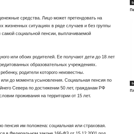
Б
П
 денежные средства. Лицо может претендовать на
 жизненных ситуациях в ряде случаев и без группы
 самой социальной пенсии, выплачиваемой
ного или обоих родителей. Ее получают дети до 18 лет
ккредитованных образовательных учреждениях.
ребенку, родители которого неизвестны.
а или до момента усыновления. Социальная пенсия по
Б
него Севера по достижении 50 лет, гражданам РФ
П
словии проживания на территории от 15 лет.
но пенсия им положена: социальная или страховая.
я в Федеральном законе 166-ФЗ от 15.12.2001 под