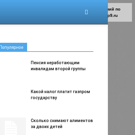
Для любых предложений по
сайту: migrant-plus@cp9.ru
Популярное
Пенсия неработающим
инвалидам второй группы
Какой налог платит газпром
государству
Сколько снимают алиментов
за двоих детей