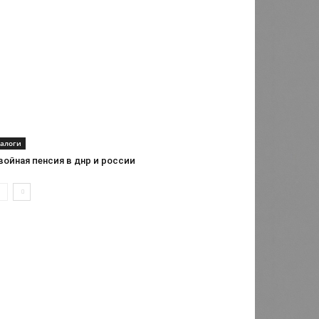
алоги
войная пенсия в днр и россии