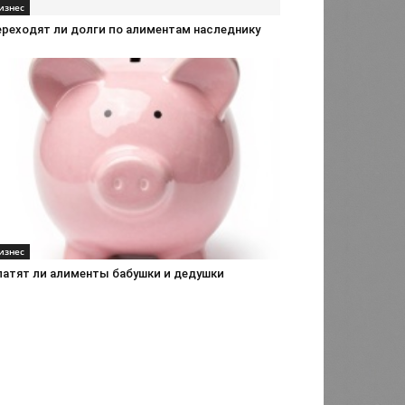
изнес
ереходят ли долги по алиментам наследнику
изнес
латят ли алименты бабушки и дедушки