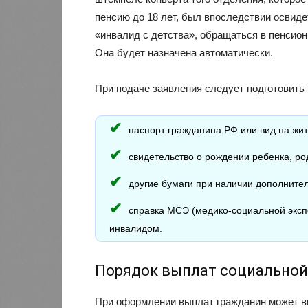
пенсию до 18 лет, был впоследствии осви
«инвалид с детства», обращаться в пенсио
Она будет назначена автоматически.
При подаче заявления следует подготовить
паспорт гражданина РФ или вид на жит
свидетельство о рождении ребенка, ро
другие бумаги при наличии дополнител
справка МСЭ (медико-социальной эксп
инвалидом.
Порядок выплат социальной
При оформлении выплат гражданин может вы