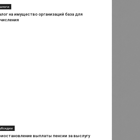
алоги
алог на имущество организаций база для
ачисления
убсидии
риостановление выплаты пенсии за выслугу