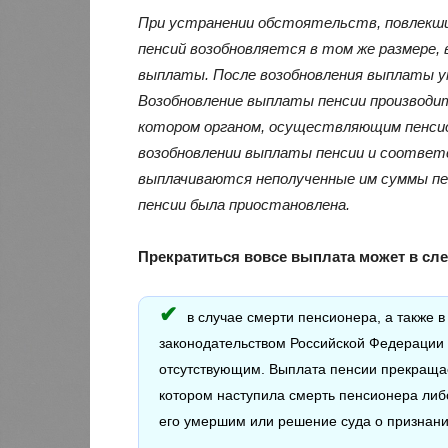
При устранении обстоятельств, повлекш
пенсий возобновляется в том же размере, 
выплаты. После возобновления выплаты ук
Возобновление выплаты пенсии производитс
котором органом, осуществляющим пенсион
возобновлении выплаты пенсии и соотве
выплачиваются неполученные им суммы пен
пенсии была приостановлена.
Прекратиться вовсе выплата может в сл
в случае смерти пенсионера, а также 
законодательством Российской Федерации 
отсутствующим. Выплата пенсии прекращае
котором наступила смерть пенсионера либ
его умершим или решение суда о признани