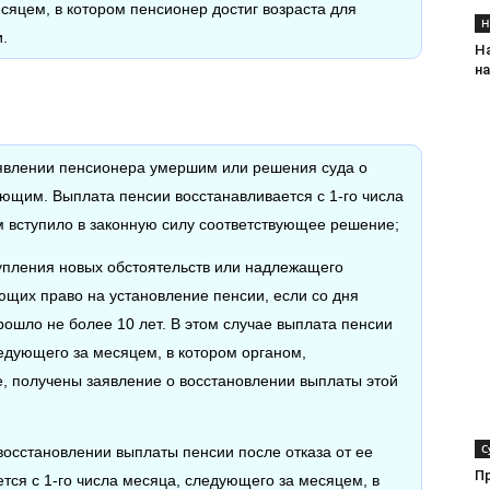
есяцем, в котором пенсионер достиг возраста для
Н
.
Н
н
ъявлении пенсионера умершим или решения суда о
ующим. Выплата пенсии восстанавливается с 1-го числа
м вступило в законную силу соответствующее решение;
упления новых обстоятельств или надлежащего
ющих право на установление пенсии, если со дня
ошло не более 10 лет. В этом случае выплата пенсии
ледующего за месяцем, в котором органом,
 получены заявление о восстановлении выплаты этой
С
восстановлении выплаты пенсии после отказа от ее
П
тся с 1-го числа месяца, следующего за месяцем, в