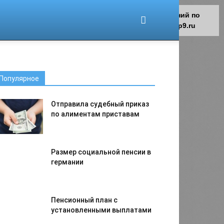
Для любых предложений по
сайту: migrant-plus@cp9.ru
Популярное
Отправила судебный приказ
по алиментам приставам
Размер социальной пенсии в
германии
Пенсионный план с
установленными выплатами