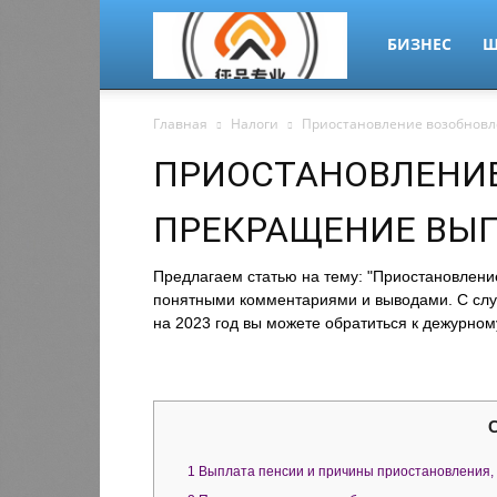
migrant-
БИЗНЕС
Ш
Главная
Налоги
Приостановление возобновл
plus.ru
ПРИОСТАНОВЛЕНИ
ПРЕКРАЩЕНИЕ ВЫ
Предлагаем статью на тему: "Приостановлени
понятными комментариями и выводами. С случ
на 2023 год вы можете обратиться к дежурному
1
Выплата пенсии и причины приостановления,