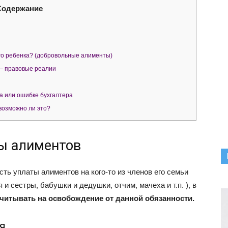
Содержание
го ребенка? (добровольные алименты)
— правовые реалии
а или ошибке бухгалтера
возможно ли это?
ы алиментов
сть уплаты алиментов на кого-то из членов его семьи
 и сестры, бабушки и дедушки, отчим, мачеха и т.п. ), в
считывать на освобождение от данной обязанности.
я