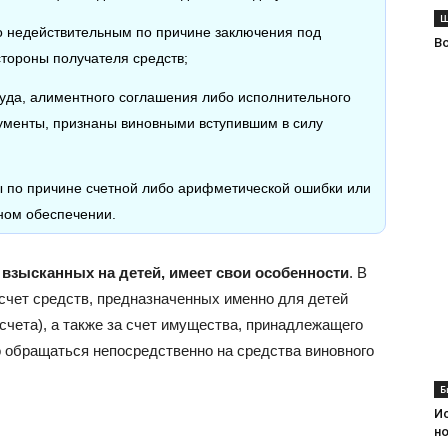
Ш
о недействительным по причине заключения под
В
стороны получателя средств;
уда, алиментного соглашения либо исполнительного
кументы, признаны виновными вступившим в силу
 по причине счетной либо арифметической ошибки или
мном обеспечении.
 взысканных на детей, имеет свои особенности
. В
а счет средств, предназначенных именно для детей
 счета), а также за счет имущества, принадлежащего
о обращаться непосредственно на средства виновного
Б
И
н