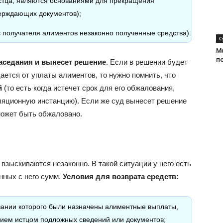
истца, являются основаниями для прекращения
ерждающих документов);
с получателя алиментов незаконно полученные средства).
С
М
п
заседания и вынесет решение
. Если в решении будет
ется от уплаты алиментов, то нужно помнить, что
й
(то есть когда истечет срок для его обжалования,
лляционную инстанцию). Если же суд вынесет решение
 может быть обжаловано.
зыскиваются незаконно. В такой ситуации у него есть
нных с него сумм.
Условия для возврата средств:
вании которого были назначены алиментные выплаты,
ением истцом подложных сведений или документов;