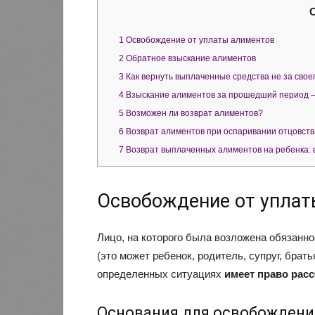
1
Освобождение от уплаты алиментов
2
Обратное взыскание алиментов
3
Как вернуть выплаченные средства не за свое
4
Взыскание алиментов за прошедший период 
5
Возможен ли возврат алиментов?
6
Возврат алиментов при оспаривании отцовств
7
Возврат выплаченных алиментов на ребенка: 
Освобождение от уплат
Лицо, на которого была возложена обязанно
(это может ребенок, родитель, супруг, братья
определенных ситуациях
имеет право рас
Основания для освобождени