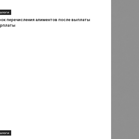
алоги
рок перечисления алиментов после выплаты
арплаты
алоги