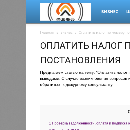
migrant-
БИЗНЕС
Ш
Главная
Бизнес
Оплатить налог по номеру п
plus.ru
ОПЛАТИТЬ НАЛОГ 
ПОСТАНОВЛЕНИЯ
Предлагаем статью на тему: "Оплатить налог
выводами. С случае возникновения вопросов и
обратиться к дежурному консультанту.
1
Проверка задолженности, оплата и подписка 