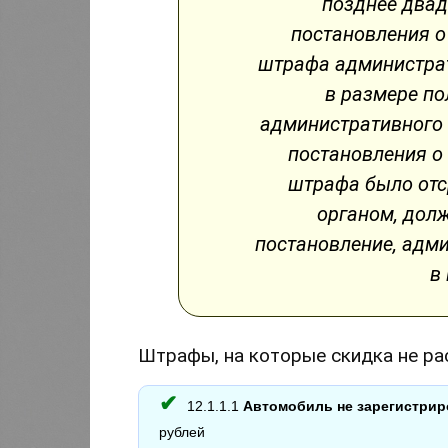
позднее двад
постановления о
штрафа администра
в размере п
административного 
постановления о
штрафа было отс
органом, дол
постановление, адм
в
Штрафы, на которые скидка не ра
12.1.1.1
Автомобиль не зарегистрир
рублей