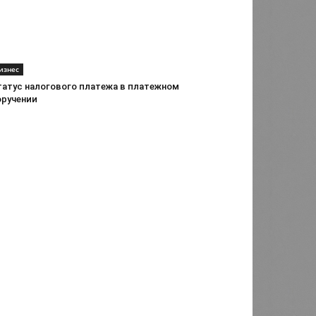
изнес
татус налогового платежа в платежном
оручении