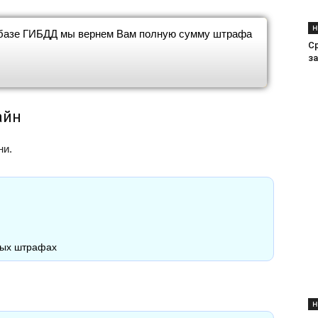
Н
 базе ГИБДД мы вернем Вам полную сумму штрафа
С
з
айн
ни.
вых штрафах
Н