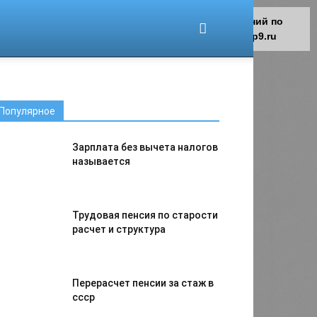
Для любых предложений по
сайту: migrant-plus@cp9.ru
Популярное
Зарплата без вычета налогов
называется
Трудовая пенсия по старости
расчет и структура
Перерасчет пенсии за стаж в
ссср