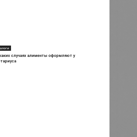
алоги
 каких случаях алименты оформляют у
отариуса