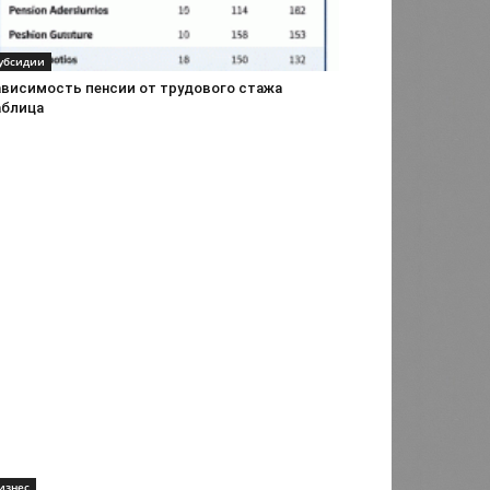
убсидии
ависимость пенсии от трудового стажа
аблица
изнес