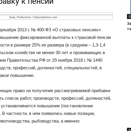
авку к пенсии
С
Syda_Productions / Depositphotos.com
З
т
 декабря 2013 г. № 400-ФЗ «О страховых пенсиях»
овышение фиксированной выплаты к страховой пенсии
ости в размере 25% ее размера (в среднем – 1,3-1,4
ельском хозяйстве не менее 30 лет и проживающих в
ем Правительства РФ от 29 ноября 2018 г. № 1440
одств, профессий, должностей, специальностей, в
такое повышение.
еющих право на получение рассматриваемой прибавки
ь список работ, производств, профессий, должностей,
и устанавливается повышение (постановление
. В частности, в нем появились новые позиции,
вотноводства, рыбоводства, а именно:
Б