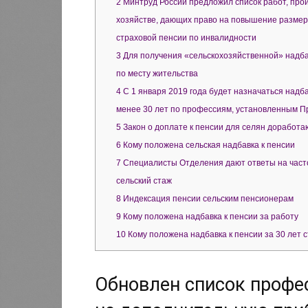
2
Минтруд России предложил список работ, прои
хозяйстве, дающих право на повышение размер
страховой пенсии по инвалидности
3
Для получения «сельскохозяйственной» надба
по месту жительства
4
С 1 января 2019 года будет назначаться надба
менее 30 лет по профессиям, установленным П
5
Закон о доплате к пенсии для селян доработа
6
Кому положена сельская надбавка к пенсии
7
Специалисты Отделения дают ответы на част
сельский стаж
8
Индексация пенсии сельским пенсионерам
9
Кому положена надбавка к пенсии за работу
10
Кому положена надбавка к пенсии за 30 лет с
Обновлен список профе