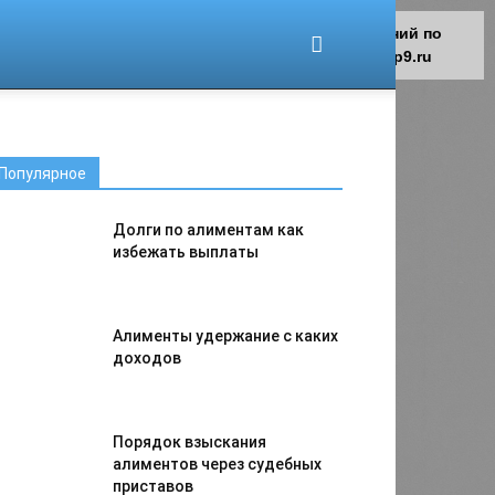
Для любых предложений по
сайту: migrant-plus@cp9.ru
Популярное
Долги по алиментам как
избежать выплаты
Алименты удержание с каких
доходов
Порядок взыскания
алиментов через судебных
приставов