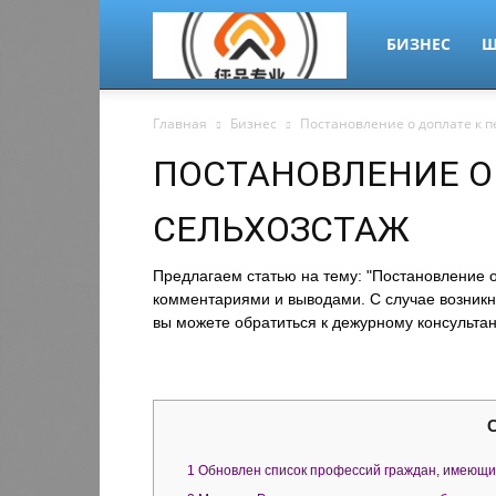
migrant-
БИЗНЕС
Ш
Главная
Бизнес
Постановление о доплате к п
plus.ru
ПОСТАНОВЛЕНИЕ О
СЕЛЬХОЗСТАЖ
Предлагаем статью на тему: "Постановление о
комментариями и выводами. С случае возникн
вы можете обратиться к дежурному консультан
1
Обновлен список профессий граждан, имеющих