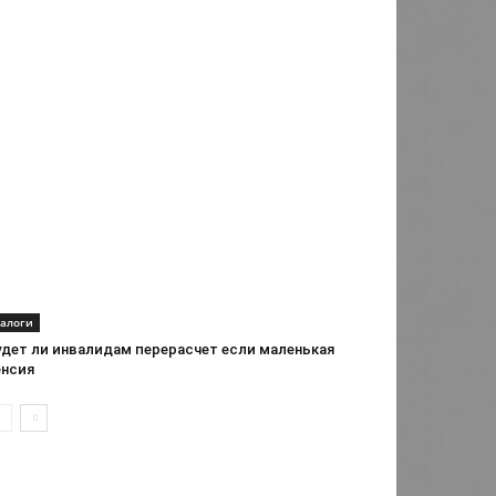
алоги
удет ли инвалидам перерасчет если маленькая
енсия