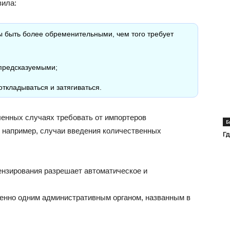
вила:
 быть более обременительными, чем того требует
предсказуемыми;
ткладываться и затягиваться.
ленных случаях требовать от импортеров
Б
, например, случаи введения количественных
Г
ензирования разрешает автоматическое и
нно одним административным органом, названным в