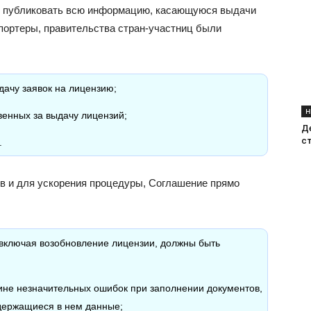
ы публиковать всю информацию, касающуюся выдачи
портеры, правительства стран-участниц были
дачу заявок на лицензию;
Н
венных за выдачу лицензий;
Д
с
.
ов и для ускорения процедуры, Соглашение прямо
 включая возобновление лицензии, должны быть
чине незначительных ошибок при заполнении документов,
держащиеся в нем данные;