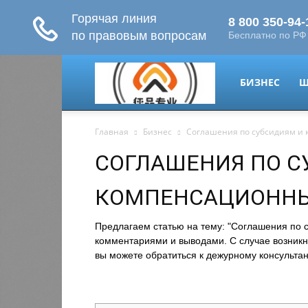
migrant-
БИЗНЕС
Ш
Главная
Бизнес
Соглашения по субсидиям и
plus.ru
СОГЛАШЕНИЯ ПО С
КОМПЕНСАЦИОНН
Предлагаем статью на тему: "Соглашения по
комментариями и выводами. С случае возникн
вы можете обратиться к дежурному консультан