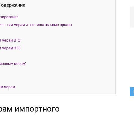
Содержание
нзирования
ционным мерам и вспомогательные органы
м мерам ВТО
м мерам ВТО
ционным мерам’
ым мерам
рам импортного