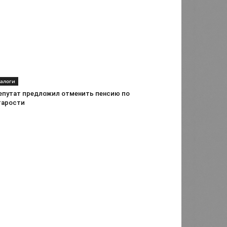
алоги
епутат предложил отменить пенсию по
тарости