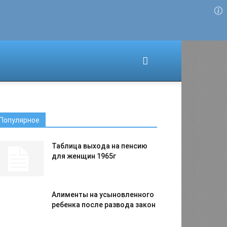
Для любых предложений по
сайту: migrant-plus@cp9.ru
Популярное
Таблица выхода на пенсию
для женщин 1965г
Алименты на усыновленного
ребенка после развода закон